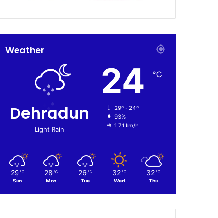
Weather
24
℃
Dehradun
29º - 24º
93%
1.71 km/h
Light Rain
29
28
26
32
32
℃
℃
℃
℃
℃
Sun
Mon
Tue
Wed
Thu