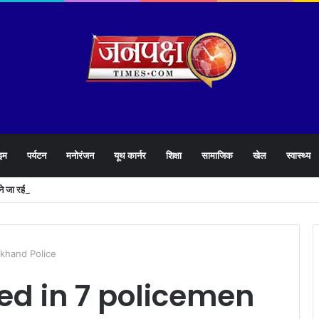
इम
पर्यटन
मनोरंजन
यूथ कार्नर
शिक्षा
सामाजिक
खेल
स्वास्थ्य
लने जा रही है धामी सरकार,युवाओं को मिलेगी 34 हजार रिकॉर्ड भर्तियों की सौगात
akhand Police
ed in 7 policemen