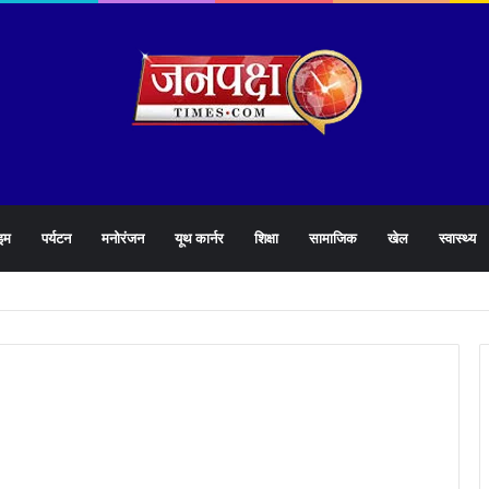
इम
पर्यटन
मनोरंजन
यूथ कार्नर
शिक्षा
सामाजिक
खेल
स्वास्थ्य
े 1905 हेल्पलाइन की समीक्षा के दौरान लापरवाह अधिकारियों को लगाई फटकार