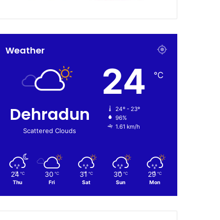
Weather
24
℃
Dehradun
24º - 23º
96%
1.61 km/h
Scattered Clouds
24
30
31
30
29
℃
℃
℃
℃
℃
Thu
Fri
Sat
Sun
Mon