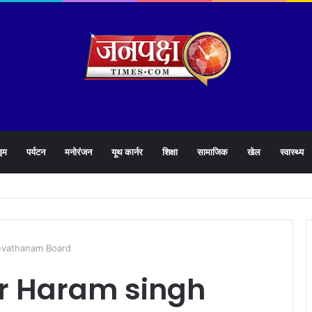
इम
पर्यटन
मनोरंजन
यूथ कार्नर
शिक्षा
सामाजिक
खेल
स्वास्थ्य
े 1905 हेल्पलाइन की समीक्षा के दौरान लापरवाह अधिकारियों को लगाई फटकार
evathanam Board
er Haram singh