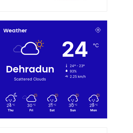
Weather
24
℃
Dehradun
24º - 23º
93%
2.25 km/h
Scattered Clouds
24
30
31
30
29
℃
℃
℃
℃
℃
Thu
Fri
Sat
Sun
Mon