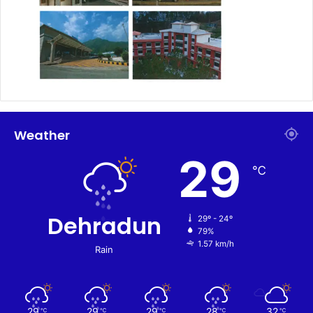
Weather
29
℃
Dehradun
29º - 24º
79%
1.57 km/h
Rain
29
29
29
28
32
℃
℃
℃
℃
℃