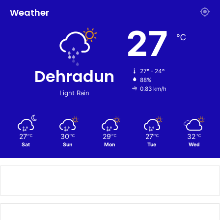
Weather
27
℃
Dehradun
27º - 24º
88%
0.83 km/h
Light Rain
27
30
29
27
32
℃
℃
℃
℃
℃
Sat
Sun
Mon
Tue
Wed