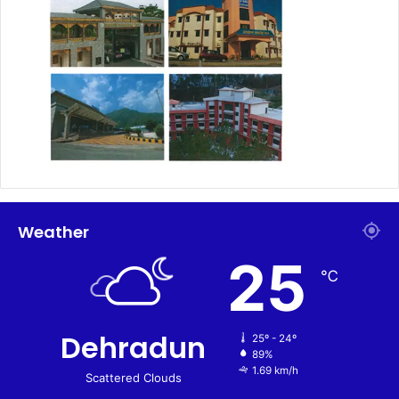
Weather
25
℃
Dehradun
25º - 24º
89%
1.69 km/h
Scattered Clouds