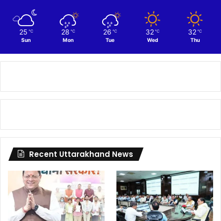
25
28
26
32
32
℃
℃
℃
℃
℃
Sun
Mon
Tue
Wed
Thu
Recent Uttarakhand News