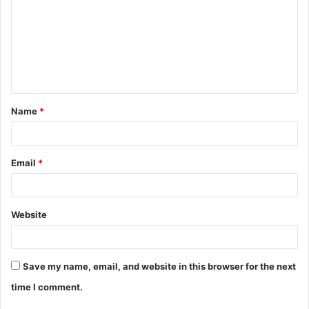
m
m
e
n
t
Name
*
*
Email
*
Website
Save my name, email, and website in this browser for the next
time I comment.