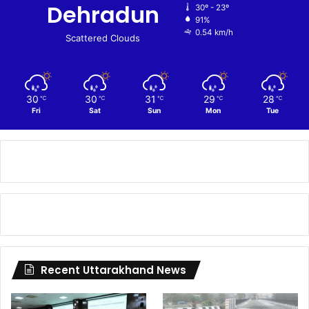
Dehradun
30º - 23º
91%
0.54 km/h
Scattered Clouds
30
30
31
29
28
℃
℃
℃
℃
℃
Fri
Sat
Sun
Mon
Tue
Recent Uttarakhand News