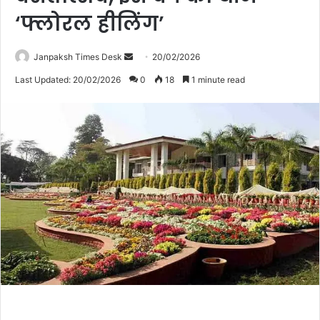
‘फ्लोरल हीलिंग’
Janpaksh Times Desk
S
20/02/2026
e
Last Updated: 20/02/2026
0
18
1 minute read
n
d
a
n
e
m
a
i
l