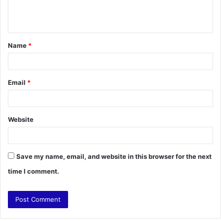
e
n
t
Name
*
*
Email
*
Website
Save my name, email, and website in this browser for the next
time I comment.