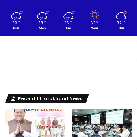
29
28
26
32
32
℃
℃
℃
℃
℃
Sun
Mon
Tue
Wed
Thu
Recent Uttarakhand News