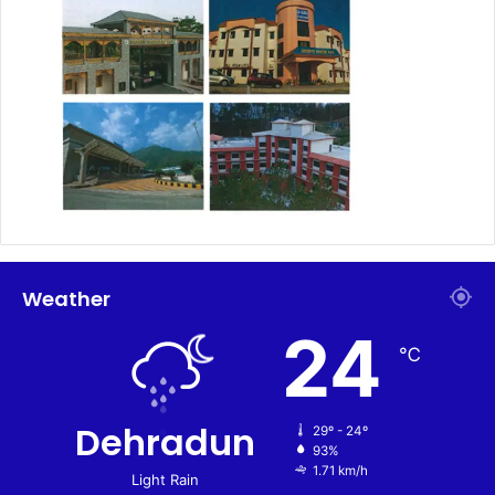
Weather
24
℃
Dehradun
29º - 24º
93%
1.71 km/h
Light Rain