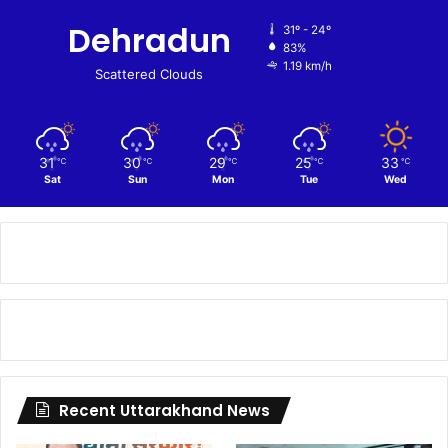
Dehradun
31º - 24º
83%
1.19 km/h
Scattered Clouds
31
30
29
25
33
℃
℃
℃
℃
℃
Sat
Sun
Mon
Tue
Wed
Recent Uttarakhand News