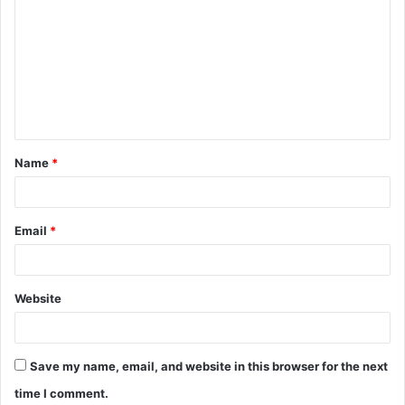
o
m
m
e
n
t
Name
*
*
Email
*
Website
Save my name, email, and website in this browser for the next
time I comment.