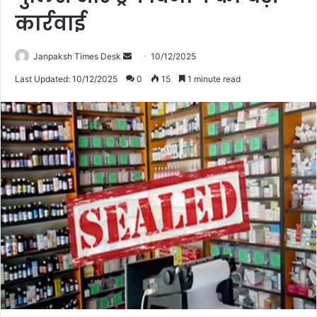
कार्रवाई
Janpaksh Times Desk
S
10/12/2025
e
Last Updated: 10/12/2025
0
15
1 minute read
n
d
a
n
e
m
a
i
l