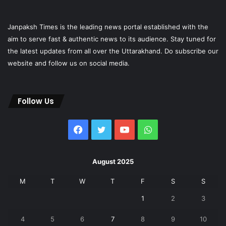
Janpaksh Times is the leading news portal established with the
aim to serve fast & authentic news to its audience. Stay tuned for
the latest updates from all over the Uttarakhand. Do subscribe our
website and follow us on social media.
Follow Us
Facebook
Twitter
YouTube
WhatsApp
August 2025
M
T
W
T
F
S
S
1
2
3
4
5
6
7
8
9
10