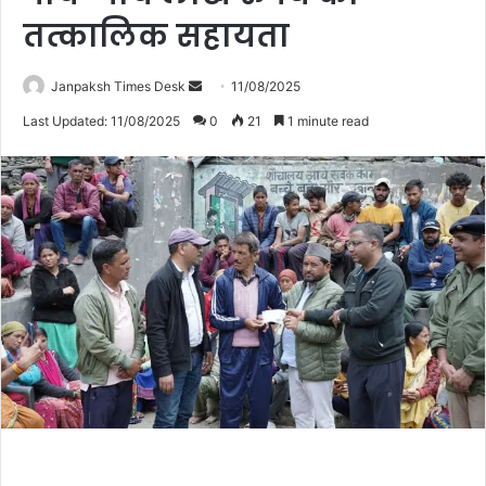
तत्कालिक सहायता
Janpaksh Times Desk
S
11/08/2025
e
Last Updated: 11/08/2025
0
21
1 minute read
n
d
a
n
e
m
a
i
l