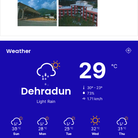
Weather
29
℃
Dehradun
30º - 23º
73%
1.71 km/h
Light Rain
30
28
25
32
31
℃
℃
℃
℃
℃
Sun
Mon
Tue
Wed
Thu