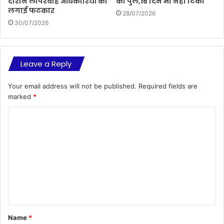
दौरान लापरवाह अधिकारियों को
का पुल,16 दिन भी नही टिका
लगाई फटकार
28/07/2026
30/07/2026
Leave a Reply
Your email address will not be published.
Required fields are
marked
*
C
o
m
m
e
n
t
Name
*
*