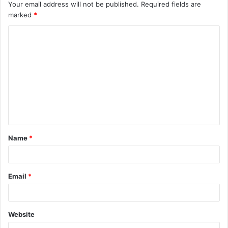
Your email address will not be published.
Required fields are
marked
*
C
o
m
m
e
n
t
Name
*
*
Email
*
Website