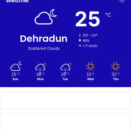
Weather
25
℃
Dehradun
25º - 24º
89%
1.71 km/h
Scattered Clouds
25
28
26
32
32
℃
℃
℃
℃
℃
Sun
Mon
Tue
Wed
Thu