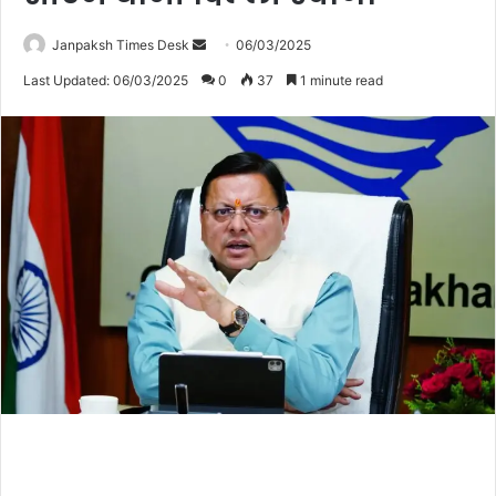
Janpaksh Times Desk
S
06/03/2025
e
Last Updated: 06/03/2025
0
37
1 minute read
n
d
a
n
e
m
a
i
l