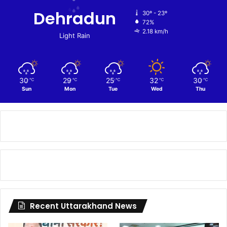
Dehradun
30º - 23º
72%
2.18 km/h
Light Rain
30
29
25
32
30
℃
℃
℃
℃
℃
Sun
Mon
Tue
Wed
Thu
Recent Uttarakhand News