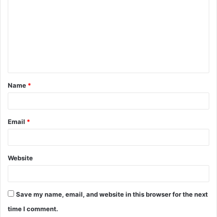
m
m
e
n
t
Name
*
*
Email
*
Website
Save my name, email, and website in this browser for the next
time I comment.