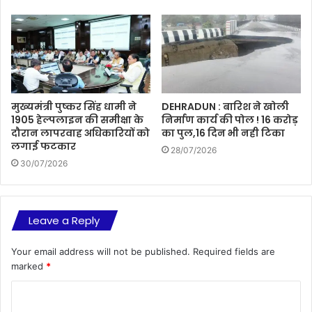
मुख्यमंत्री पुष्कर सिंह धामी ने
DEHRADUN : बारिश ने खोली
1905 हेल्पलाइन की समीक्षा के
निर्माण कार्य की पोल ! 16 करोड़
दौरान लापरवाह अधिकारियों को
का पुल,16 दिन भी नही टिका
लगाई फटकार
28/07/2026
30/07/2026
Leave a Reply
Your email address will not be published.
Required fields are
marked
*
C
o