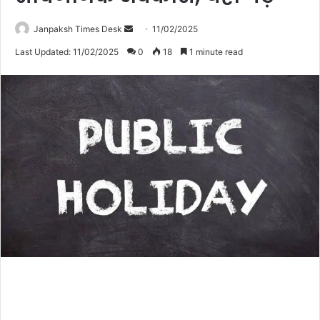
Janpaksh Times Desk
S
11/02/2025
e
Last Updated: 11/02/2025
0
18
1 minute read
n
d
a
n
e
m
a
i
l