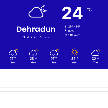
24
℃
Dehradun
29º - 24º
90%
1.81 km/h
Scattered Clouds
29
28
26
32
32
℃
℃
℃
℃
℃
Sun
Mon
Tue
Wed
Thu