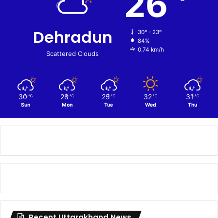
26
Dehradun
30º - 23º
84%
0.74 km/h
Scattered Clouds
30
28
25
32
31
℃
℃
℃
℃
℃
Sun
Mon
Tue
Wed
Thu
Recent Uttarakhand News