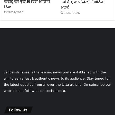
करोड़ का पुल,16 दिन भी नही
स्थगित, कई जिलों में ऑरेंज
टिका
अलर्ट
28/07/2026
28/07/2026
Janpaksh Times is the leading news portal established with the
aim to serve fast & authentic news to its audience. Stay tuned for
the latest updates from all over the Uttarakhand. Do subscribe our
website and follow us on social media.
Follow Us