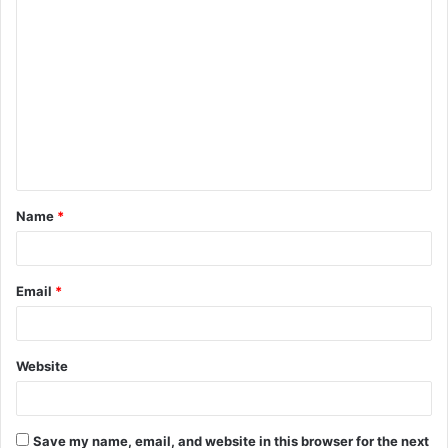
C
o
m
m
e
n
t
Name
*
*
Email
*
Website
Save my name, email, and website in this browser for the next