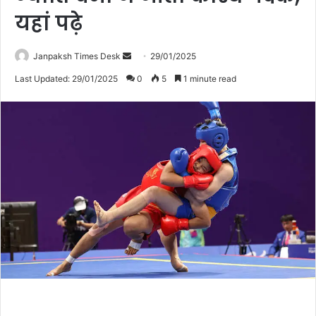
यहां पढ़े
Janpaksh Times Desk
S
29/01/2025
e
Last Updated: 29/01/2025
0
5
1 minute read
n
d
a
n
e
m
a
i
l