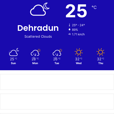
25
℃
Dehradun
25º - 24º
89%
1.71 km/h
Scattered Clouds
25
28
26
32
32
℃
℃
℃
℃
℃
Sun
Mon
Tue
Wed
Thu