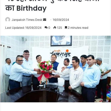
का Birthday
Janpaksh Times Desk
S
16/09/2024
e
Last Updated: 16/09/2024
0
125
2 minutes read
n
d
a
n
e
m
a
i
l