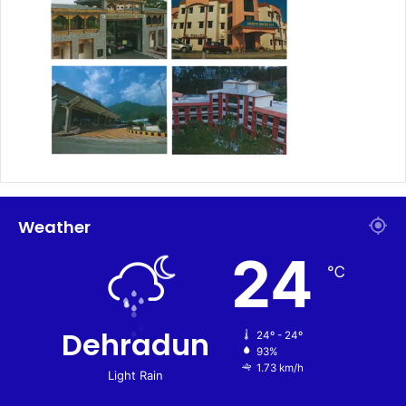
Weather
24
℃
Dehradun
24º - 24º
93%
1.73 km/h
Light Rain