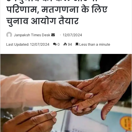
परिणाम, मतगणना के लिए
चुनाव आयोग तैयार
Janpaksh Times Desk
S
12/07/2024
e
Last Updated: 12/07/2024
0
94
Less than a minute
n
d
a
n
e
m
a
i
l