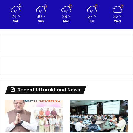
24
30
29
27
32
℃
℃
℃
℃
℃
Sat
Sun
Mon
Tue
Wed
Recent Uttarakhand News