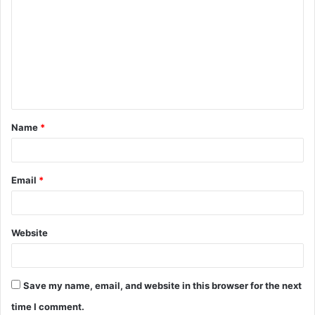
o
m
m
e
n
t
Name
*
*
Email
*
Website
Save my name, email, and website in this browser for the next
time I comment.