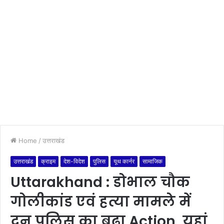
Home
/
उत्तराखंड
उत्तराखंड
क्राइम
देश-विदेश
पुलिस
यूथ कार्नर
सामाजिक
Uttarakhand : डोभाल चौक
गोलीकांड एवं हत्या मामले में
दून पुलिस का बढ़ा Action, यहां