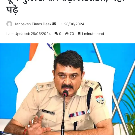
पढ़े
Janpaksh Times Desk
S
28/06/2024
e
Last Updated: 28/06/2024
0
70
1 minute read
n
d
a
n
e
m
a
i
l