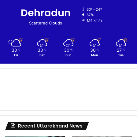
Dehradun
30º - 24º
67%
1.14 km/h
Scattered Clouds
30
30
30
30
27
℃
℃
℃
℃
℃
Fri
Sat
Sun
Mon
Tue
Recent Uttarakhand News