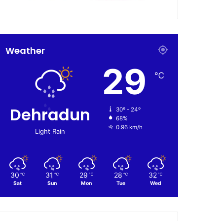
Weather
29
℃
Dehradun
30º - 24º
68%
0.96 km/h
Light Rain
30
31
29
28
32
℃
℃
℃
℃
℃
Sat
Sun
Mon
Tue
Wed