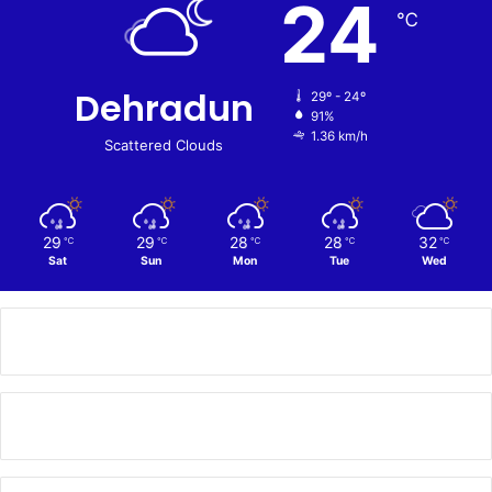
24
℃
Dehradun
29º - 24º
91%
1.36 km/h
Scattered Clouds
29
29
28
28
32
℃
℃
℃
℃
℃
Sat
Sun
Mon
Tue
Wed