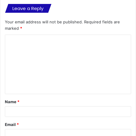
Leave a Reply
Your email address will not be published.
Required fields are
marked
*
C
o
m
m
e
n
t
Name
*
*
Email
*