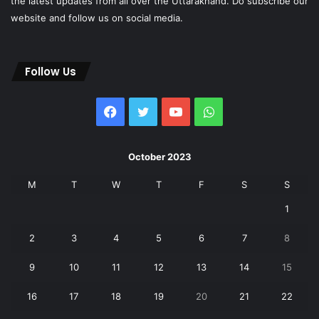
the latest updates from all over the Uttarakhand. Do subscribe our
website and follow us on social media.
Follow Us
Facebook
Twitter
YouTube
WhatsApp
October 2023
M
T
W
T
F
S
S
1
2
3
4
5
6
7
8
9
10
11
12
13
14
15
16
17
18
19
20
21
22