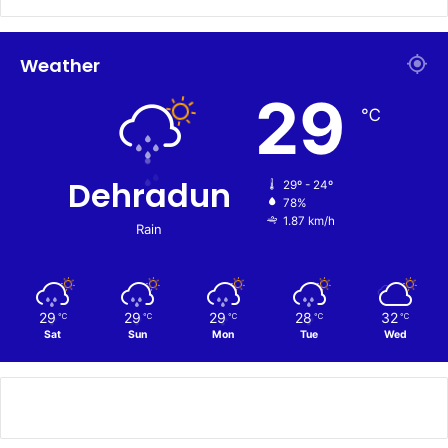
Weather
29
℃
Dehradun
29º - 24º
78%
1.87 km/h
Rain
29
29
29
28
32
℃
℃
℃
℃
℃
Sat
Sun
Mon
Tue
Wed