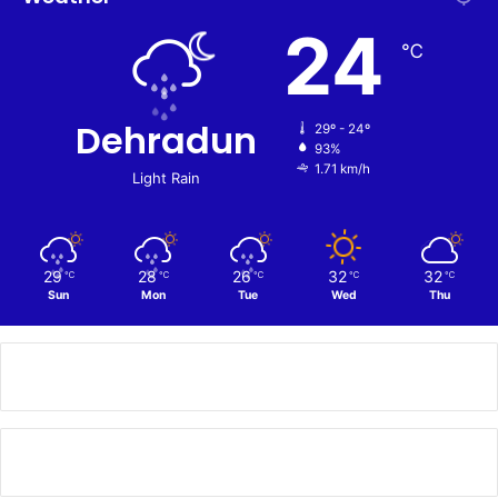
24
℃
Dehradun
29º - 24º
93%
1.71 km/h
Light Rain
29
28
26
32
32
℃
℃
℃
℃
℃
Sun
Mon
Tue
Wed
Thu