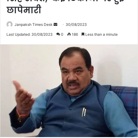
छापेमारी
Janpaksh Times Desk
S
30/08/2023
e
Last Updated: 30/08/2023
0
186
Less than a minute
n
d
a
n
e
m
a
i
l