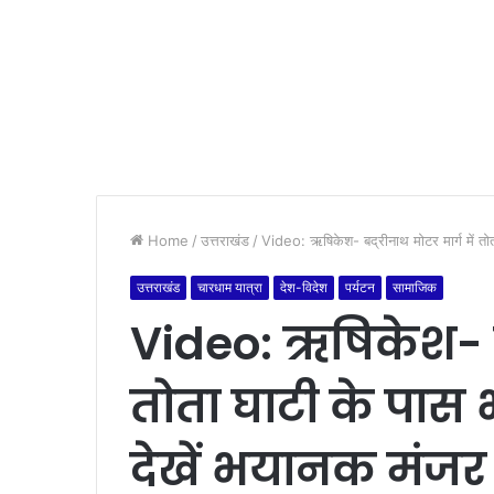
Home
/
उत्तराखंड
/
Video: ऋषिकेश- बद्रीनाथ मोटर मार्ग में त
उत्तराखंड
चारधाम यात्रा
देश-विदेश
पर्यटन
सामाजिक
Video: ऋषिकेश- बद
तोता घाटी के पा
देखें भयानक मंजर