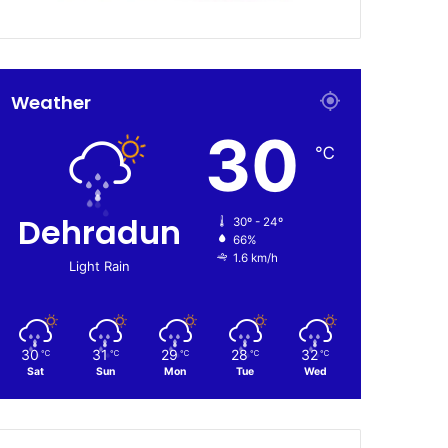
Weather
30
℃
Dehradun
30º - 24º
66%
1.6 km/h
Light Rain
30
31
29
28
32
℃
℃
℃
℃
℃
Sat
Sun
Mon
Tue
Wed