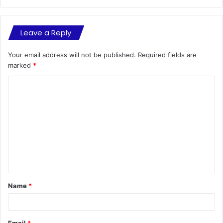
Leave a Reply
Your email address will not be published.
Required fields are
marked
*
C
o
m
m
e
n
t
Name
*
*
Email
*