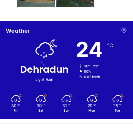
Weather
24
℃
Dehradun
30º - 23º
90%
0.82 km/h
Light Rain
30
30
31
29
28
℃
℃
℃
℃
℃
Fri
Sat
Sun
Mon
Tue