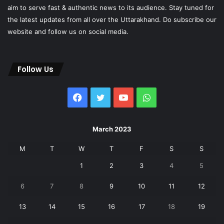
aim to serve fast & authentic news to its audience. Stay tuned for
the latest updates from all over the Uttarakhand. Do subscribe our
website and follow us on social media.
Follow Us
Facebook
Twitter
YouTube
WhatsApp
March 2023
M
T
W
T
F
S
S
1
2
3
4
5
6
7
8
9
10
11
12
13
14
15
16
17
18
19