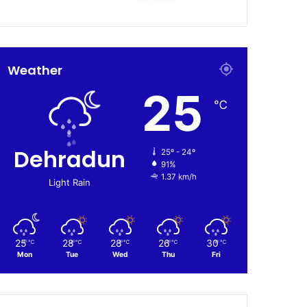
Weather
25
℃
Dehradun
25º - 24º
91%
1.37 km/h
Light Rain
25
28
28
26
30
℃
℃
℃
℃
℃
Mon
Tue
Wed
Thu
Fri