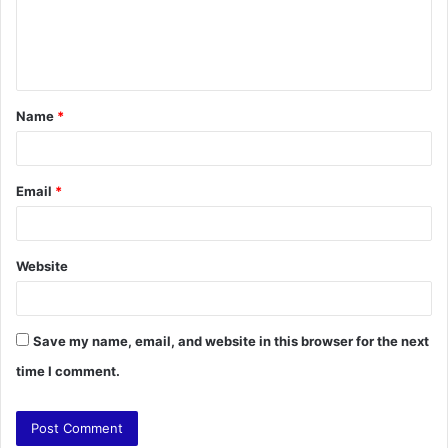
e
n
t
Name
*
*
Email
*
Website
Save my name, email, and website in this browser for the next
time I comment.