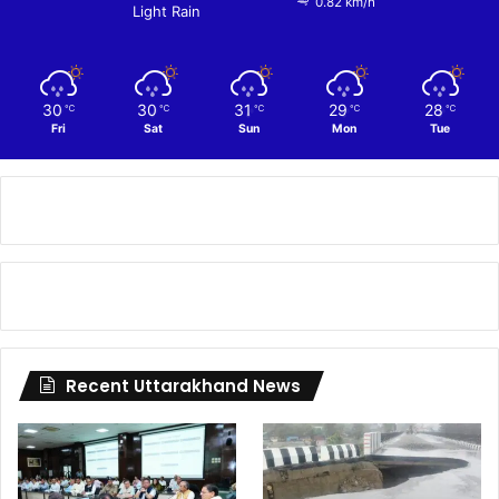
0.82 km/h
Light Rain
30
30
31
29
28
℃
℃
℃
℃
℃
Fri
Sat
Sun
Mon
Tue
Recent Uttarakhand News