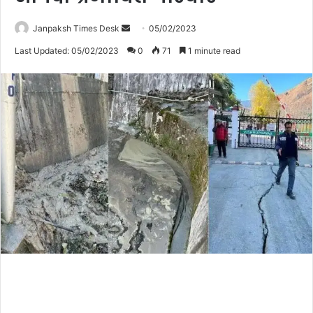
Janpaksh Times Desk
S
05/02/2023
e
Last Updated: 05/02/2023
0
71
1 minute read
n
d
a
n
e
m
a
i
l