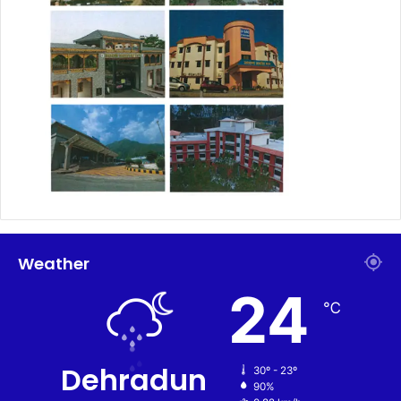
Weather
24
℃
Dehradun
30º - 23º
90%