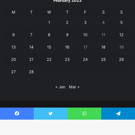
February 2023
M
T
W
T
F
S
S
1
2
3
4
5
6
7
8
9
10
11
12
13
14
15
16
17
18
19
20
21
22
23
24
25
26
27
28
« Jan
Mar »
© Copyright 2026, All Rights Reserved | Janpaksh Times |
Facebook
Twitter
WhatsApp
Telegram
क्राइम
बड़ी खबर
पर्यटन
शिक्षा
उत्तराखंड
खेल
वीडियो
Contact Us