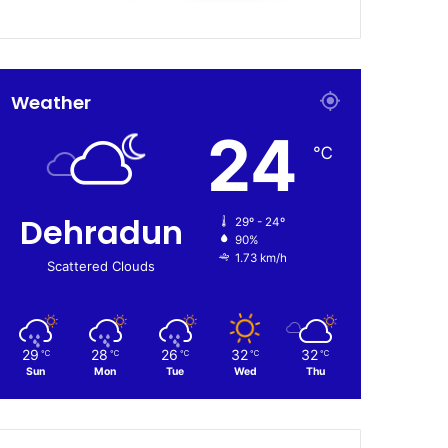
Weather
24
℃
Dehradun
29º - 24º
90%
1.73 km/h
Scattered Clouds
29
28
26
32
32
℃
℃
℃
℃
℃
Sun
Mon
Tue
Wed
Thu