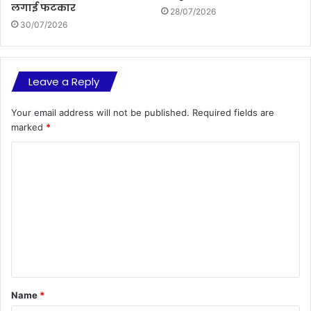
लगाई फटकार
28/07/2026
30/07/2026
Leave a Reply
Your email address will not be published.
Required fields are
marked
*
C
o
m
m
e
n
t
Name
*
*