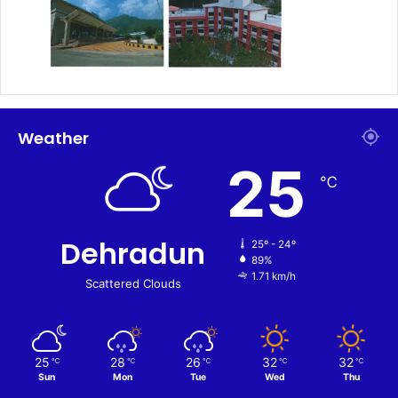
Weather
25
℃
Dehradun
25º - 24º
89%
1.71 km/h
Scattered Clouds
25
28
26
32
32
℃
℃
℃
℃
℃
Sun
Mon
Tue
Wed
Thu