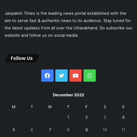
Janpaksh Times is the leading news portal established with the
aim to serve fast & authentic news to its audience. Stay tuned for
the latest updates from all over the Uttarakhand. Do subscribe our
website and follow us on social media.
Follow Us
Facebook
Twitter
YouTube
WhatsApp
December 2022
M
T
W
T
F
S
S
1
2
3
4
5
6
7
8
9
10
11