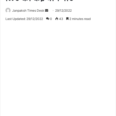
Janpaksh Times Desk
S
29/12/2022
e
Last Updated: 29/12/2022
0
43
2 minutes read
n
d
a
n
e
m
a
i
l