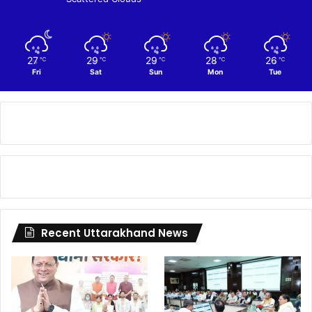
27
29
29
28
26
℃
℃
℃
℃
℃
Fri
Sat
Sun
Mon
Tue
Recent Uttarakhand News