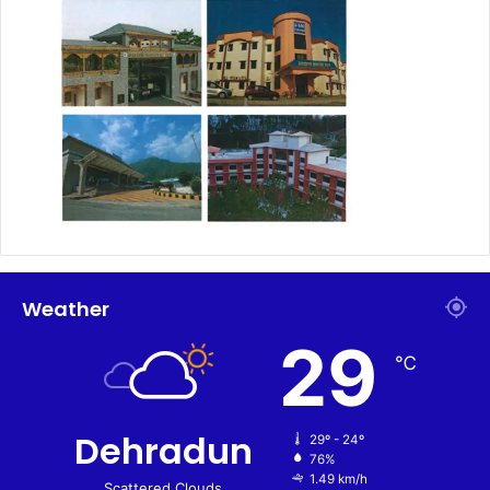
Weather
29
℃
Dehradun
29º - 24º
76%
1.49 km/h
Scattered Clouds