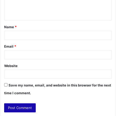
e
n
t
Name
*
*
Email
*
Website
Save my name, email, and website in this browser for the next
time I comment.