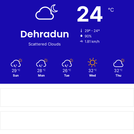
24
℃
Dehradun
29º - 24º
90%
1.81 km/h
Scattered Clouds
29
28
26
32
32
℃
℃
℃
℃
℃
Sun
Mon
Tue
Wed
Thu