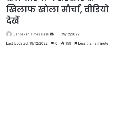
खिलाफ खोला मौर्चा, वीडियो
देखें
Janpaksh Times Desk
S
19/12/2022
e
Last Updated: 19/12/2022
0
159
Less than a minute
n
d
a
n
e
m
a
i
l