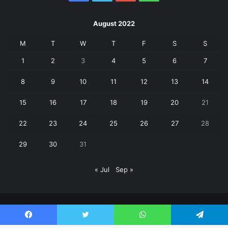
August 2022
M
T
W
T
F
S
S
1
2
3
4
5
6
7
8
9
10
11
12
13
14
15
16
17
18
19
20
21
22
23
24
25
26
27
28
29
30
31
« Jul
Sep »
© Copyright 2026, All Rights Reserved | Janpaksh Times |
Facebook
Twitter
WhatsApp
Telegram
क्राइम
बड़ी खबर
पर्यटन
शिक्षा
उत्तराखंड
खेल
वीडियो
Contact Us