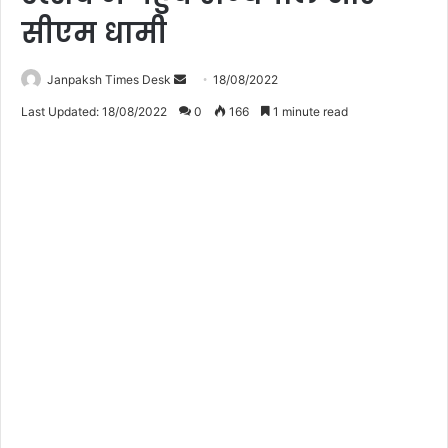
सीएम धामी
Janpaksh Times Desk
S
18/08/2022
e
Last Updated: 18/08/2022
0
166
1 minute read
n
d
a
n
e
m
a
i
l