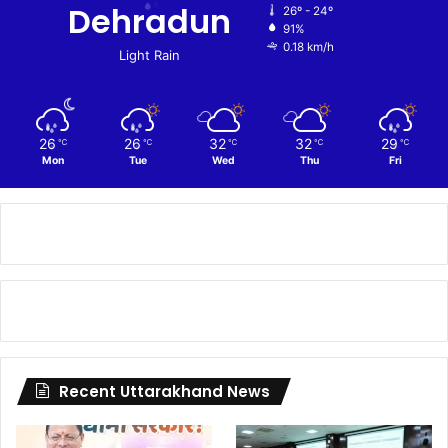
Dehradun
26º - 24º
91%
0.18 km/h
Light Rain
26
26
32
32
29
℃
℃
℃
℃
℃
Mon
Tue
Wed
Thu
Fri
Recent Uttarakhand News