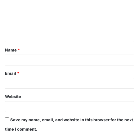
m
m
e
n
t
Name
*
*
Email
*
Website
Save my name, email, and website in this browser for the next
time I comment.