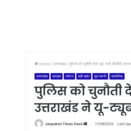
Home
/
उत्तराखंड
/
पुलिस को चुनौती देना पड़ा भारी,डीजीपी उत्तरा
उत्तराखंड
क्राइम
पर्यटन
बड़ी खबर
यूथ कार्नर
सामाजिक
पुलिस को चुनौती दे
उत्तराखंड ने यू-ट्
Janpaksh Times Desk
S
11/08/2022
Last Up
e