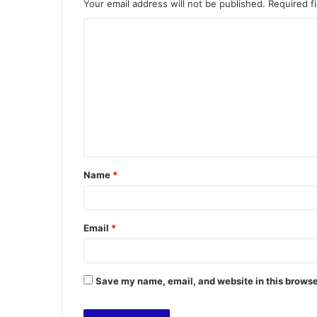
Your email address will not be published.
Required f
C
o
m
m
e
n
t
Name
*
*
Email
*
Save my name, email, and website in this browse