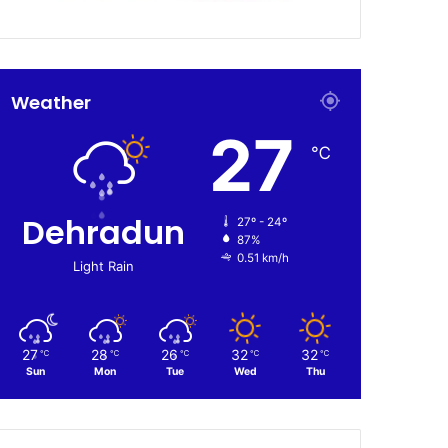
Weather
27
℃
Dehradun
27º - 24º
87%
0.51 km/h
Light Rain
27
28
26
32
32
℃
℃
℃
℃
℃
Sun
Mon
Tue
Wed
Thu