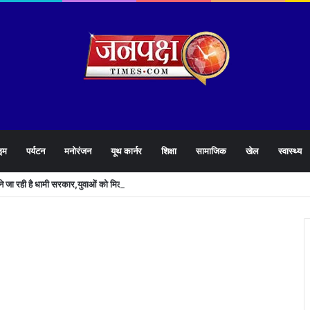
इम
पर्यटन
मनोरंजन
यूथ कार्नर
शिक्षा
सामाजिक
खेल
स्वास्थ्य
लने जा रही है धामी सरकार,युवाओं को मिलेगी 34 हजार रिकॉर्ड भर्तियों की सौगात