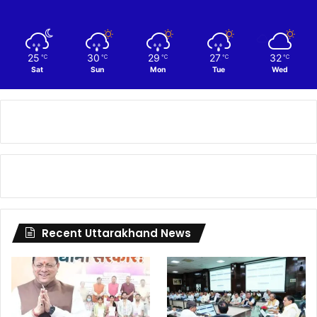
25
30
29
27
32
℃
℃
℃
℃
℃
Sat
Sun
Mon
Tue
Wed
Recent Uttarakhand News