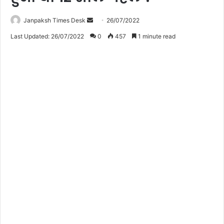
Janpaksh Times Desk
S
26/07/2022
e
Last Updated: 26/07/2022
0
457
1 minute read
n
d
a
n
e
m
a
i
l