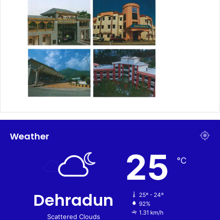
Weather
25
℃
Dehradun
25º - 24º
92%
1.31 km/h
Scattered Clouds