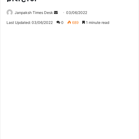
Janpaksh Times Desk
S
03/06/2022
e
Last Updated: 03/06/2022
0
689
1 minute read
n
d
a
n
e
m
a
i
l