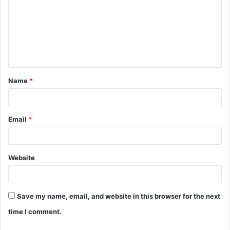
m
m
e
n
t
Name
*
*
Email
*
Website
Save my name, email, and website in this browser for the next
time I comment.