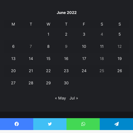
June 2022
M
T
W
T
F
S
S
1
2
3
4
5
6
7
8
9
10
11
12
13
14
15
16
17
18
19
20
21
22
23
24
25
26
27
28
29
30
« May
Jul »
© Copyright 2026, All Rights Reserved | Janpaksh Times |
Facebook
Twitter
WhatsApp
Telegram
क्राइम
बड़ी खबर
पर्यटन
शिक्षा
उत्तराखंड
खेल
वीडियो
Contact Us