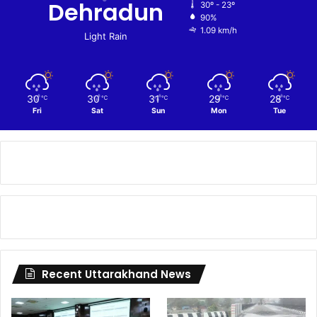
Dehradun
30º - 23º
90%
1.09 km/h
Light Rain
30
30
31
29
28
℃
℃
℃
℃
℃
Fri
Sat
Sun
Mon
Tue
Recent Uttarakhand News