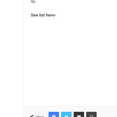
गए-
See list here-
Facebook
Twitter
Share via Email
Print
Share