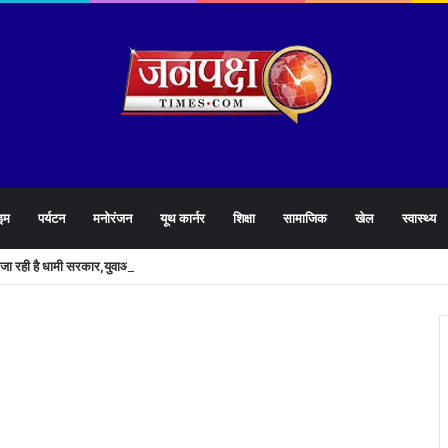
इम
पर्यटन
मनोरंजन
यूथ कार्नर
शिक्षा
सामाजिक
खेल
स्वास्थ्य
े जा रही है धामी सरकार,युवाओं को मिलेगी 34 हजार रिकॉर्ड भर्तियों की सौगात