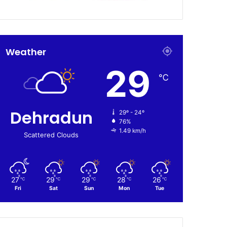
Weather
29
℃
Dehradun
29º - 24º
76%
1.49 km/h
Scattered Clouds
27
29
29
28
26
℃
℃
℃
℃
℃
Fri
Sat
Sun
Mon
Tue