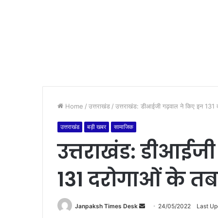
Home
/
उत्तराखंड
/
उत्तराखंड: डीआईजी गढ़वाल ने किए इन 131 दरो
उत्तराखंड
बड़ी खबर
सामाजिक
उत्तराखंड: डीआईज
131 दरोगाओं के तबाद
Janpaksh Times Desk
S
24/05/2022
Last Up
e