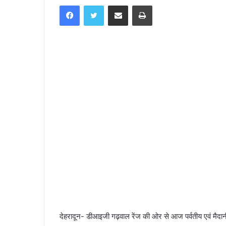
Facebook
Twitter
Share via Email
Print
n
d
a
n
e
m
a
i
l
देहरादून- डीआइजी गढ़वाल रेंज की ओर से आज पर्वतीय एवं मैदान