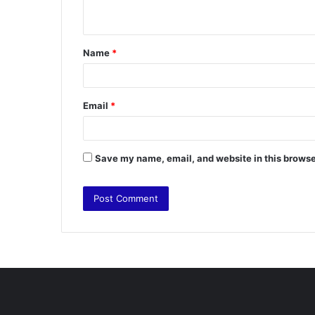
n
t
Name
*
*
Email
*
Save my name, email, and website in this browse