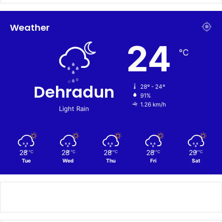
Weather
24
℃
Dehradun
28º - 24º
91%
1.26 km/h
Light Rain
28
28
28
28
29
℃
℃
℃
℃
℃
Tue
Wed
Thu
Fri
Sat