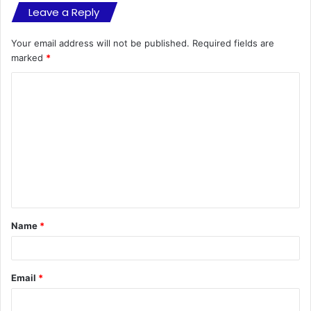
Leave a Reply
Your email address will not be published.
Required fields are
marked
*
C
o
m
m
e
n
t
Name
*
*
Email
*