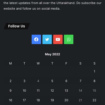
the latest updates from all over the Uttarakhand. Do subscribe our
website and follow us on social media.
Follow Us
Facebook
Twitter
YouTube
WhatsApp
May 2022
M
T
W
T
F
S
S
1
2
3
4
5
6
7
8
9
10
11
12
13
14
15
16
17
18
19
20
21
22