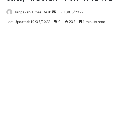
Janpaksh Times Desk
S
10/05/2022
e
Last Updated: 10/05/2022
0
203
1 minute read
n
d
a
n
e
m
a
i
l