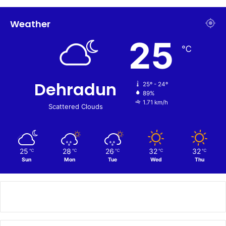
Weather
25
℃
Dehradun
25º - 24º
89%
1.71 km/h
Scattered Clouds
25
28
26
32
32
℃
℃
℃
℃
℃
Sun
Mon
Tue
Wed
Thu