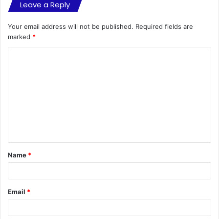
Leave a Reply
Your email address will not be published.
Required fields are
marked
*
C
o
m
m
e
n
t
Name
*
*
Email
*