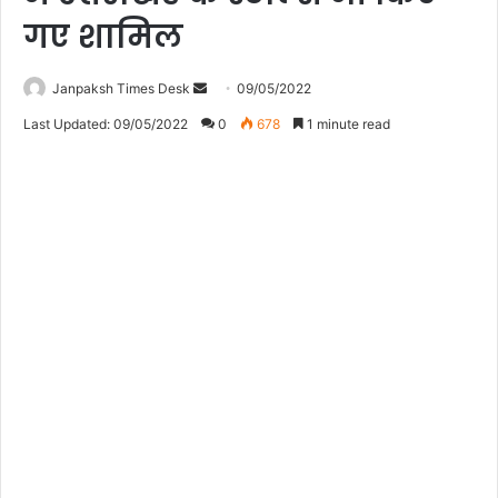
गए शामिल
Janpaksh Times Desk
S
09/05/2022
e
Last Updated: 09/05/2022
0
678
1 minute read
n
d
a
n
e
m
a
i
l