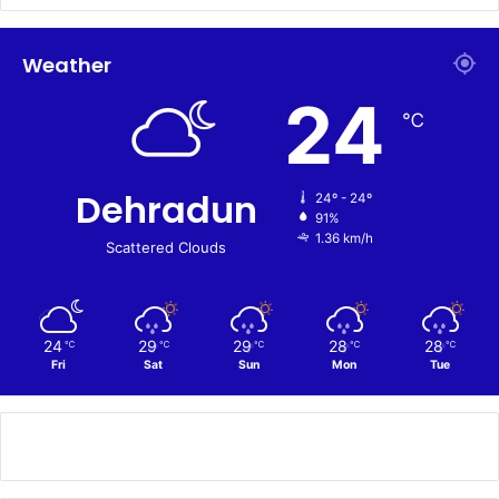
Weather
24
℃
Dehradun
24º - 24º
91%
1.36 km/h
Scattered Clouds
24
29
29
28
28
℃
℃
℃
℃
℃
Fri
Sat
Sun
Mon
Tue