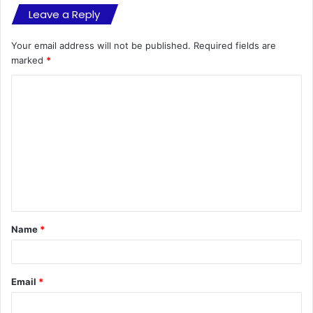
Leave a Reply
Your email address will not be published.
Required fields are
marked
*
C
o
m
m
e
n
t
Name
*
*
Email
*