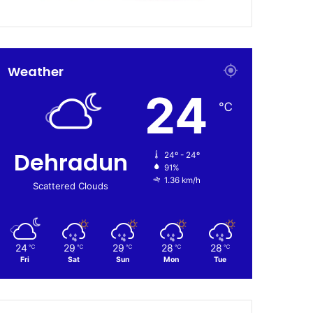
Weather
24
℃
Dehradun
24º - 24º
91%
1.36 km/h
Scattered Clouds
24
29
29
28
28
℃
℃
℃
℃
℃
Fri
Sat
Sun
Mon
Tue