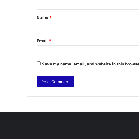
n
t
Name
*
*
Email
*
Save my name, email, and website in this browse