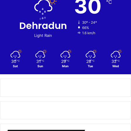
30
℃
Dehradun
30º - 24º
66%
1.6 km/h
Light Rain
30
31
29
28
32
℃
℃
℃
℃
℃
Sat
Sun
Mon
Tue
Wed