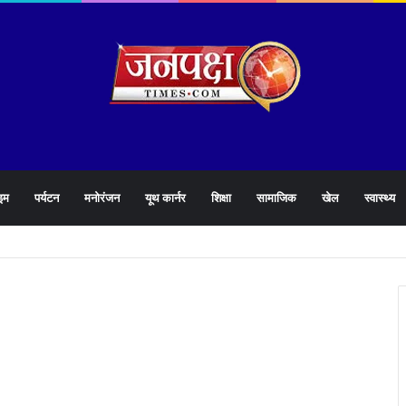
इम
पर्यटन
मनोरंजन
यूथ कार्नर
शिक्षा
सामाजिक
खेल
स्वास्थ्य
े 1905 हेल्पलाइन की समीक्षा के दौरान लापरवाह अधिकारियों को लगाई फटकार