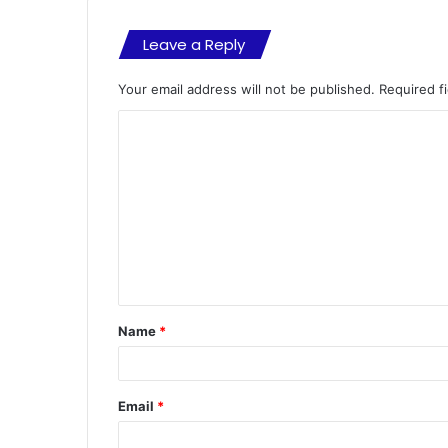
Leave a Reply
Your email address will not be published.
Required f
C
o
m
m
e
n
t
Name
*
*
Email
*