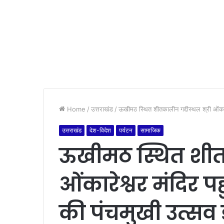
Home
/
उत्तराखंड
/
ऊखीमठ स्थित शीतकालीन गद्दीस्थल श्री ओंकारेश्
उत्तराखंड
देश-विदेश
पर्यटन
सामाजिक
ऊखीमठ स्थित शीतक
ओंकारेश्वर मंदिर प
की पंचमुखी उत्सव डोल