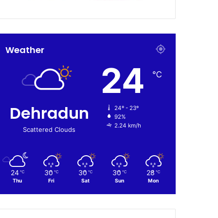
Weather
24
℃
Dehradun
24º - 23º
92%
2.24 km/h
Scattered Clouds
24
30
30
30
28
℃
℃
℃
℃
℃
Thu
Fri
Sat
Sun
Mon