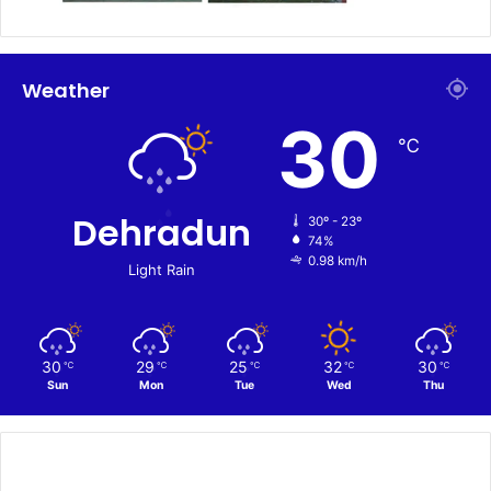
Weather
30
℃
Dehradun
30º - 23º
74%
0.98 km/h
Light Rain
30
29
25
32
30
℃
℃
℃
℃
℃
Sun
Mon
Tue
Wed
Thu