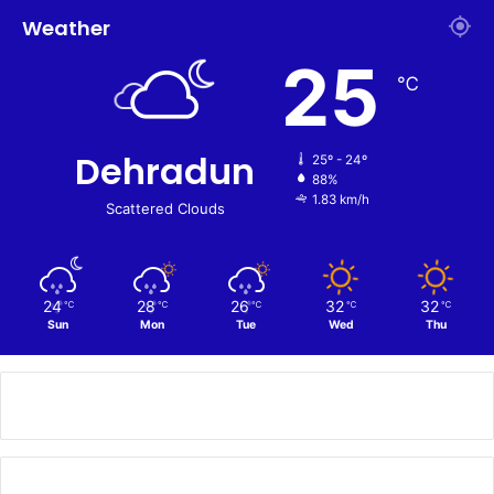
Weather
25
℃
Dehradun
25º - 24º
88%
1.83 km/h
Scattered Clouds
24
28
26
32
32
℃
℃
℃
℃
℃
Sun
Mon
Tue
Wed
Thu