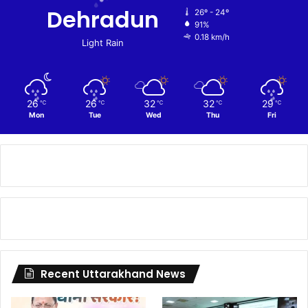
Dehradun
26º - 24º
91%
0.18 km/h
Light Rain
26
26
32
32
29
℃
℃
℃
℃
℃
Mon
Tue
Wed
Thu
Fri
Recent Uttarakhand News