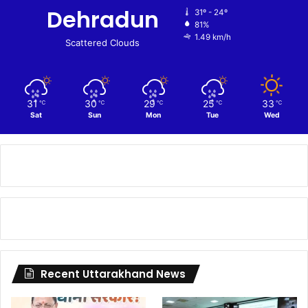
Dehradun
31º - 24º
81%
1.49 km/h
Scattered Clouds
31
30
29
25
33
℃
℃
℃
℃
℃
Sat
Sun
Mon
Tue
Wed
Recent Uttarakhand News