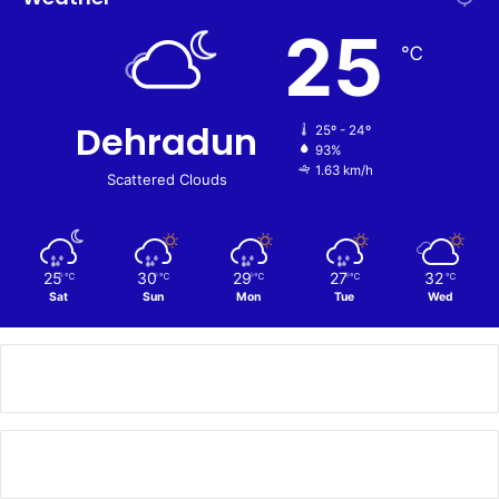
25
℃
Dehradun
25º - 24º
93%
1.63 km/h
Scattered Clouds
25
30
29
27
32
℃
℃
℃
℃
℃
Sat
Sun
Mon
Tue
Wed