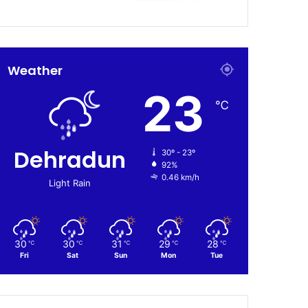
Weather
23
℃
Dehradun
30º - 23º
92%
0.46 km/h
Light Rain
30
30
31
29
28
℃
℃
℃
℃
℃
Fri
Sat
Sun
Mon
Tue