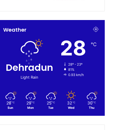
Weather
28
℃
Dehradun
28º - 23º
81%
0.93 km/h
Light Rain
28
29
25
32
30
℃
℃
℃
℃
℃
Sun
Mon
Tue
Wed
Thu