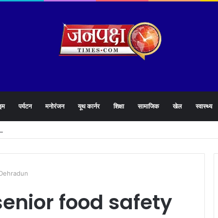
इम
पर्यटन
मनोरंजन
यूथ कार्नर
शिक्षा
सामाजिक
खेल
स्वास्थ्य
लने जा रही है धामी सरकार,युवाओं को मिलेगी 34 हजार रिकॉर्ड भर्तियों की सौगात
r Dehradun
 senior food safety