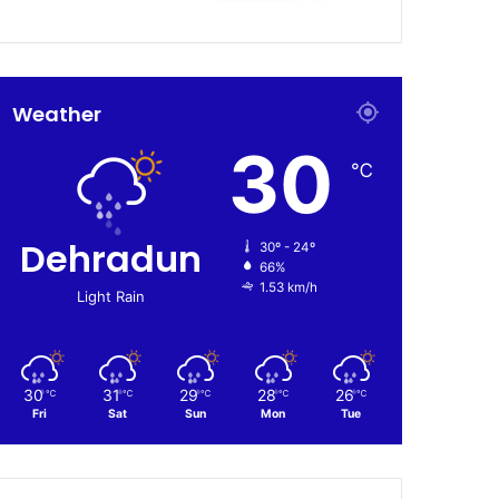
Weather
30
℃
Dehradun
30º - 24º
66%
1.53 km/h
Light Rain
30
31
29
28
26
℃
℃
℃
℃
℃
Fri
Sat
Sun
Mon
Tue