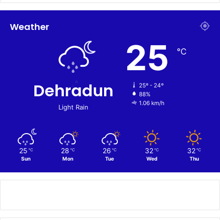
Weather
25
℃
Dehradun
25º - 24º
88%
1.06 km/h
Light Rain
25
28
26
32
32
℃
℃
℃
℃
℃
Sun
Mon
Tue
Wed
Thu