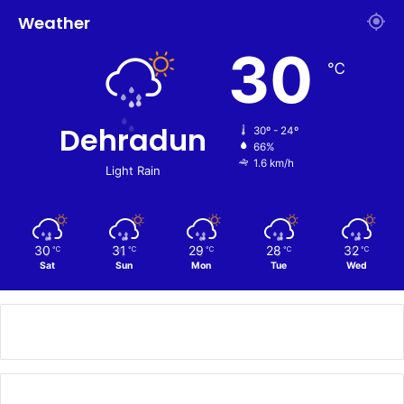
Weather
30
℃
Dehradun
30º - 24º
66%
1.6 km/h
Light Rain
30
31
29
28
32
℃
℃
℃
℃
℃
Sat
Sun
Mon
Tue
Wed